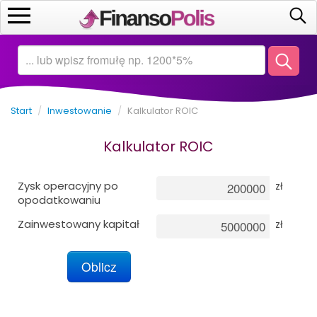
Start
Kalkulatory
Start
/
Inwestowanie
/
Kalkulator ROIC
Oszczędzanie
Kalkulator ROIC
Inwestowanie
Zysk operacyjny po
zł
Biznes
opodatkowaniu
Zainwestowany kapitał
zł
Matematyka
Ekonomia
Kredyty