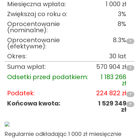
Miesięczna wpłata:
1 000
zł
Zwiększaj co roku o:
3%
Oprocentowanie
8%
(nominalne):
Oprocentowanie
8.3%
?
(efektywne):
Okres:
30 lat
Suma wpłat:
570 904
zł
?
Odsetki przed podatkiem:
1 183 266
zł
Podatek:
224 822
zł
?
Końcowa kwota:
1 529 349
?
zł
Regularnie odkładając 1 000
zł miesięcznie