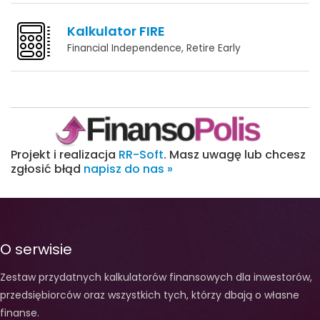
Kalkulator FIRE
Financial Independence, Retire Early
Projekt i realizacja
RR-Soft
. Masz uwagę lub chcesz
zgłosić błąd
napisz do nas »
O serwisie
Zestaw przydatnych kalkulatorów finansowych dla inwestorów,
przedsiębiorców oraz wszystkich tych, którzy dbają o własne
finanse.