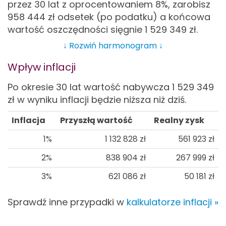
przez 30 lat z oprocentowaniem 8%, zarobisz
958 444
zł odsetek (po podatku) a końcowa
wartość oszczędności sięgnie 1 529 349
zł.
↓ Rozwiń harmonogram ↓
Wpływ inflacji
Po okresie 30 lat wartość nabywcza 1 529 349
zł w wyniku inflacji będzie niższa niż dziś.
Inflacja
Przyszłą wartość
Realny zysk
1%
1 132 828
zł
561 923
zł
2%
838 904
zł
267 999
zł
3%
621 086
zł
50 181
zł
Sprawdź inne przypadki w
kalkulatorze inflacji »