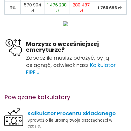
570 904
1 476 238
280 487
9%
1 766 656
zł
zł
zł
zł
Marzysz o wcześniejszej
emeryturze?
Zobacz ile musisz odłożyć, by ją
osiągnąć, odwiedź nasz
Kalkulator
FIRE »
Powiązane kalkulatory
Kalkulator Procentu Składanego
Sprawdź o ile urosną twoje oszczędności w
czasie.