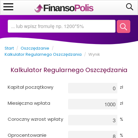
Start
Kalkulatory
Start
/
Oszczędzanie
/
Oszczędzanie
Kalkulator Regularnego Oszczędzania
/
Wynik
Kalkulator Regularnego Oszczędzania
Inwestowanie
Biznes
Kapitał początkowy
zł
Miesięczna wpłata
Matematyka
zł
Coroczny wzrost wpłaty
%
Ekonomia
Oprocentowanie
%
Kredyty