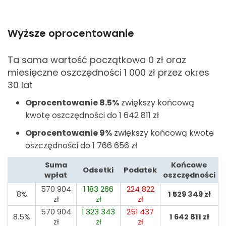
Wyższe oprocentowanie
Ta sama wartość początkowa 0
zł oraz
miesięczne oszczędności 1 000
zł przez okres
30 lat
Oprocentowanie 8.5%
zwiększy końcową
kwotę oszczędności do 1 642 811
zł
Oprocentowanie 9%
zwiększy końcową kwotę
oszczędności do 1 766 656
zł
Suma
Końcowe
Odsetki
Podatek
wpłat
oszczędności
570 904
1 183 266
224 822
8%
1 529 349
zł
zł
zł
zł
570 904
1 323 343
251 437
8.5%
1 642 811
zł
zł
zł
zł