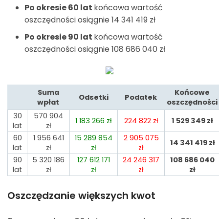
Po okresie 60 lat
końcowa wartość
oszczędności osiągnie 14 341 419
zł
Po okresie 90 lat
końcowa wartość
oszczędności osiągnie 108 686 040
zł
Suma
Końcowe
Odsetki
Podatek
wpłat
oszczędności
30
570 904
1 183 266
zł
224 822
zł
1 529 349
zł
lat
zł
60
1 956 641
15 289 854
2 905 075
14 341 419
zł
lat
zł
zł
zł
90
5 320 186
127 612 171
24 246 317
108 686 040
lat
zł
zł
zł
zł
Oszczędzanie większych kwot