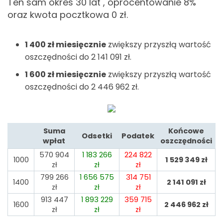
Ten sam okres 30 lat , oprocentowanie 8%
oraz kwota pocztkowa 0
zł.
1 400
zł miesięcznie
zwiększy przyszłą wartość
oszczędności do 2 141 091
zł.
1 600
zł miesięcznie
zwiększy przyszłą wartość
oszczędności do 2 446 962
zł.
Suma
Końcowe
Odsetki
Podatek
wpłat
oszczędności
570 904
1 183 266
224 822
1000
1 529 349
zł
zł
zł
zł
799 266
1 656 575
314 751
1400
2 141 091
zł
zł
zł
zł
913 447
1 893 229
359 715
1600
2 446 962
zł
zł
zł
zł