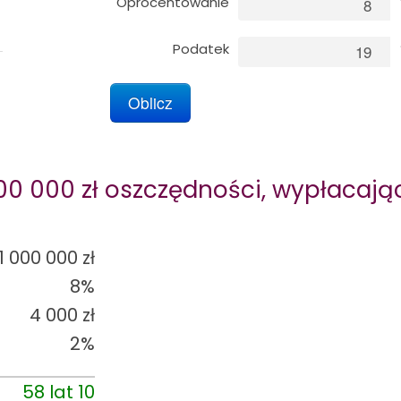
Oprocentowanie
Podatek
000 000
zł oszczędności, wypłacają
1 000 000
zł
8%
4 000
zł
2%
58 lat 10