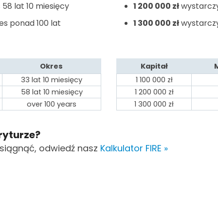
58 lat 10 miesięcy
1 200 000
zł
wystarczy
es ponad 100 lat
1 300 000
zł
wystarczy
Okres
Kapitał
33 lat 10 miesięcy
1 100 000
zł
58 lat 10 miesięcy
1 200 000
zł
over 100 years
1 300 000
zł
ryturze?
 osiągnąć, odwiedź nasz
Kalkulator FIRE »