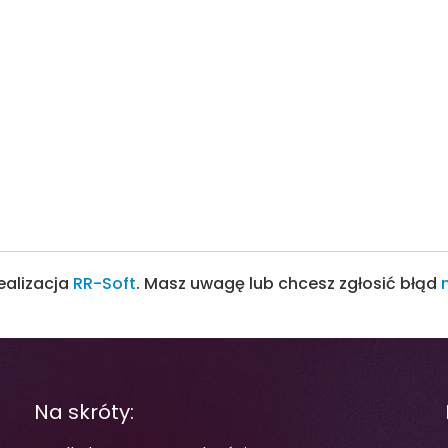
realizacja
RR-Soft
. Masz uwagę lub chcesz zgłosić błąd
Na skróty: