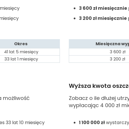
 miesięcy
3 600
zł miesięcznie
 miesięcy
3 200
zł miesięcznie
Okres
Miesięczna wy
41 lat 5 miesięcy
3 600
zł
33 lat 1 miesięcy
3 200
zł
Wyższa kwota oszcz
a możliwość
Zobacz o ile dłużej utr
wypłacając 4 000
zł mi
s 33 lat 10 miesięcy
1 100 000
zł
wystarczy 