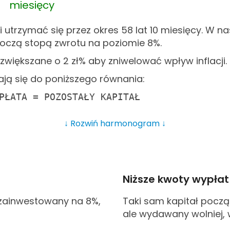
miesięcy
i utrzymać się przez okres 58 lat 10 miesięcy. W n
roczą stopą zwrotu na poziomie 8%.
 zwiększane o 2
zł% aby zniwelować wpływ inflacji.
ją się do poniższego równania:
PŁATA = POZOSTAŁY KAPITAŁ
↓ Rozwiń harmonogram ↓
Niższe kwoty wypłat
 zainwestowany na 8%,
Taki sam kapitał począ
ale wydawany wolniej, 