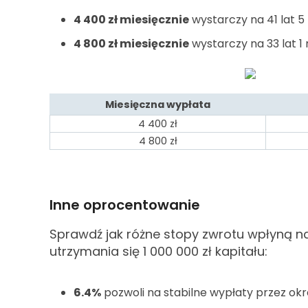
4 400
zł miesięcznie
wystarczy na 41 lat 5
4 800
zł miesięcznie
wystarczy na 33 lat 1
Miesięczna wypłata
4 400
zł
4 800
zł
Inne oprocentowanie
Sprawdź jak różne stopy zwrotu wpłyną n
utrzymania się 1 000 000
zł kapitału:
6.4%
pozwoli na stabilne wypłaty przez okre