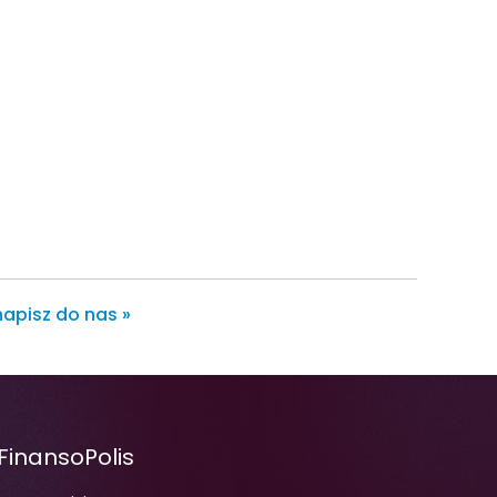
napisz do nas »
FinansoPolis