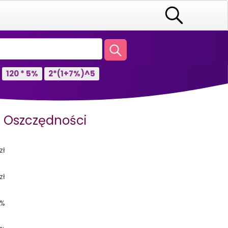
120 * 5%
2*(1+7%)^5
Z Oszczędności
zł
zł
%