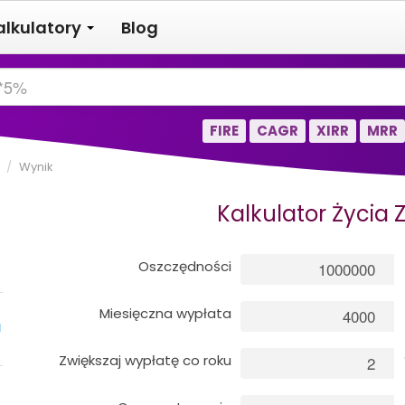
alkulatory
Blog
FIRE
CAGR
XIRR
MRR
/
Wynik
Kalkulator Życia 
Oszczędności
Miesięczna wypłata
a
Zwiększaj wypłatę co roku