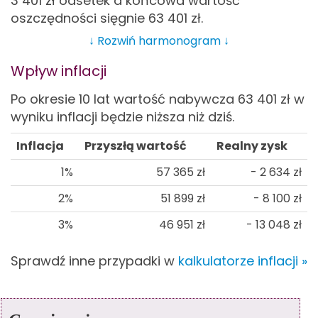
3 401
zł odsetek a końcowa wartość
oszczędności sięgnie 63 401
zł.
↓ Rozwiń harmonogram ↓
Wpływ inflacji
Po okresie 10 lat wartość nabywcza 63 401
zł w
wyniku inflacji będzie niższa niż dziś.
Inflacja
Przyszłą wartość
Realny zysk
1%
57 365
zł
- 2 634
zł
2%
51 899
zł
- 8 100
zł
3%
46 951
zł
- 13 048
zł
Sprawdź inne przypadki w
kalkulatorze inflacji »