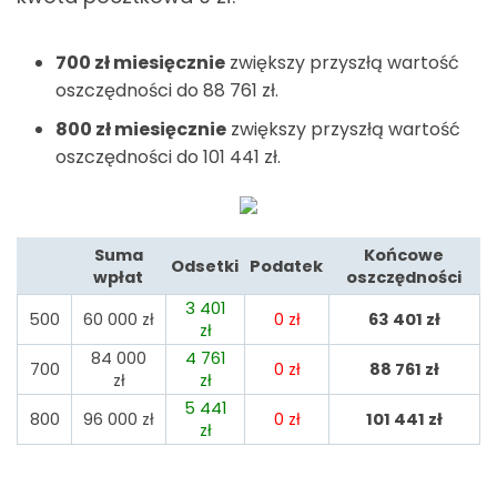
700
zł miesięcznie
zwiększy przyszłą wartość
oszczędności do 88 761
zł.
800
zł miesięcznie
zwiększy przyszłą wartość
oszczędności do 101 441
zł.
Suma
Końcowe
Odsetki
Podatek
wpłat
oszczędności
3 401
500
60 000
zł
0
zł
63 401
zł
zł
84 000
4 761
700
0
zł
88 761
zł
zł
zł
5 441
800
96 000
zł
0
zł
101 441
zł
zł