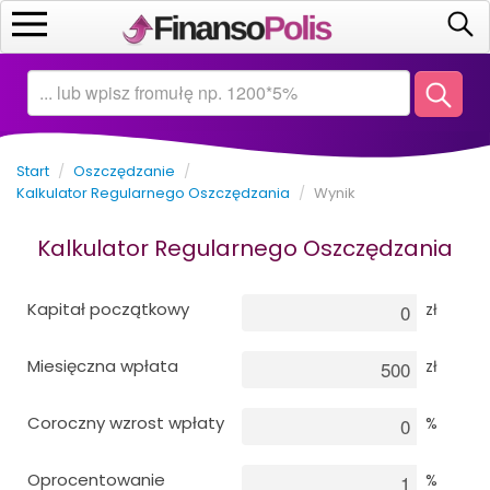
Start
Kalkulatory
Start
/
Oszczędzanie
/
Oszczędzanie
Kalkulator Regularnego Oszczędzania
/
Wynik
Kalkulator Regularnego Oszczędzania
Inwestowanie
Biznes
Kapitał początkowy
zł
Miesięczna wpłata
Matematyka
zł
Coroczny wzrost wpłaty
%
Ekonomia
Oprocentowanie
%
Kredyty