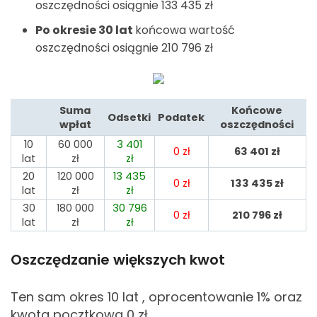
oszczędności osiągnie 133 435
zł
Po okresie 30 lat
końcowa wartość
oszczędności osiągnie 210 796
zł
Suma
Końcowe
Odsetki
Podatek
wpłat
oszczędności
10
60 000
3 401
0
zł
63 401
zł
lat
zł
zł
20
120 000
13 435
0
zł
133 435
zł
lat
zł
zł
30
180 000
30 796
0
zł
210 796
zł
lat
zł
zł
Oszczędzanie większych kwot
Ten sam okres 10 lat , oprocentowanie 1% oraz
kwota pocztkowa 0
zł.