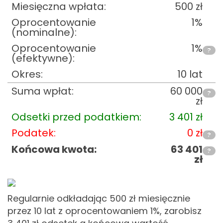
Miesięczna wpłata:
500
zł
Oprocentowanie
1%
(nominalne):
Oprocentowanie
1%
?
(efektywne):
Okres:
10 lat
Suma wpłat:
60 000
?
zł
Odsetki przed podatkiem:
3 401
zł
Podatek:
0
zł
?
Końcowa kwota:
63 401
?
zł
Regularnie odkładając 500
zł miesięcznie
przez 10 lat z oprocentowaniem 1%, zarobisz