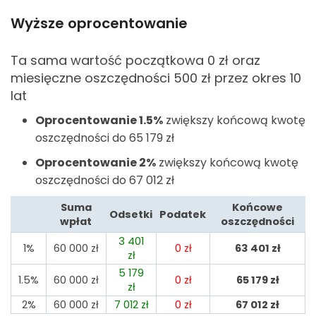
Wyższe oprocentowanie
Ta sama wartość początkowa 0
zł oraz
miesięczne oszczędności 500
zł przez okres 10
lat
Oprocentowanie 1.5%
zwiększy końcową kwotę
oszczędności do 65 179
zł
Oprocentowanie 2%
zwiększy końcową kwotę
oszczędności do 67 012
zł
Suma
Końcowe
Odsetki
Podatek
wpłat
oszczędności
3 401
1%
60 000
zł
0
zł
63 401
zł
zł
5 179
1.5%
60 000
zł
0
zł
65 179
zł
zł
2%
60 000
zł
7 012
zł
0
zł
67 012
zł